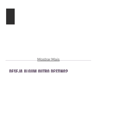
Inglaterra para adolescentes
Mostrar Mais
DESEJA ALGUM OUTRO DESTINO?
ENTRE EM CONTATO CONOSCO!
Clique Aqui
Rua Dr. Faivre, 115